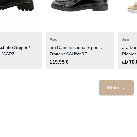
Ara
Ara
chuhe Slipper /
ara Damenschuhe Slipper /
ara Da
SCHWARZ
Trotteur SCHWARZ
Riemch
SAND,W
119,95 €
ab 70,
Weiter