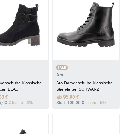
SALE
Ara
menschuhe Klassische
Ara Damenschuhe Klassische
etten BLAU
Stiefeletten SCHWARZ
00 €
ab 95,00 €
5,00 €
bis zu −6%
Statt:
100,00 €
bis zu −5%