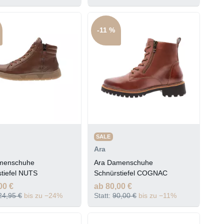
-11 %
SALE
Ara
menschuhe
Ara Damenschuhe
tiefel NUTS
Schnürstiefel COGNAC
00 €
ab 80,00 €
24,95 €
bis zu −24%
Statt:
90,00 €
bis zu −11%