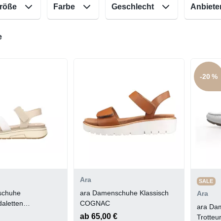
röße
Farbe
Geschlecht
Anbiete
e
-20 %
Ara
SALE
schuhe
ara Damenschuhe Klassisch
Ara
aletten
COGNAC
ara Dam
ND
ab 65,00 €
Trotteu