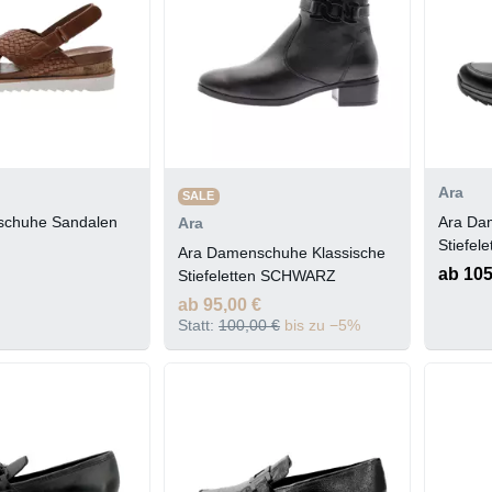
Ara
SALE
schuhe Sandalen
Ara Da
Ara
Stiefe
Ara Damenschuhe Klassische
ab 105
Stiefeletten SCHWARZ
ab 95,00 €
Statt:
100,00 €
bis zu −5%