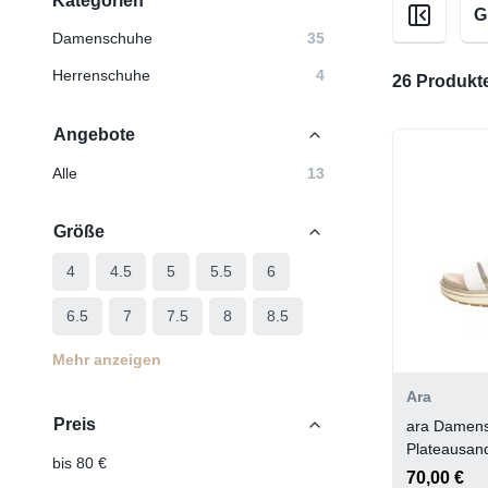
Kategorien
G
Damenschuhe
35
Herrenschuhe
4
26 Produkt
Angebote
Alle
13
Größe
4
4.5
5
5.5
6
6.5
7
7.5
8
8.5
Mehr anzeigen
Ara
Preis
ara Damen
Plateausand
bis 80 €
WEISS,SA
70,00 €