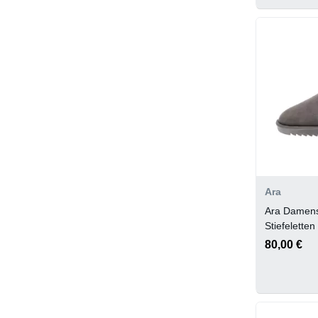
Ara
Ara Damens
Stiefelett
80,00 €