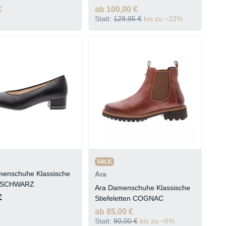
€
ab 100,00 €
Statt:
129,95 €
bis zu −23%
SALE
menschuhe Klassische
Ara
 SCHWARZ
Ara Damenschuhe Klassische
€
Stiefeletten COGNAC
ab 85,00 €
Statt:
90,00 €
bis zu −6%