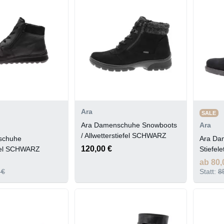
Ara
SALE
Ara Damenschuhe Snowboots
Ara
/ Allwetterstiefel SCHWARZ
schuhe
Ara Da
120,00 €
fel SCHWARZ
Stiefel
ab 80,
 €
Statt:
8