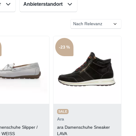
r
Anbieterstandort
-23 %
SALE
Ara
enschuhe Slipper /
ara Damenschuhe Sneaker
r WEISS
LAVA