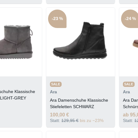
-23 %
-24 %
SALE
SALE
chuhe Klassische
Ara
Ara
en LIGHT-GREY
Ara Damenschuhe Klassische
Ara Da
Stiefeletten SCHWARZ
Schnürs
100,00 €
ab 95,
Statt:
129,95 €
bis zu −23%
Statt:
1