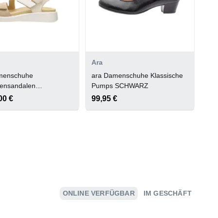
Ara
menschuhe
ara Damenschuhe Klassische
ensandalen
Pumps SCHWARZ
EISS,PLATIN
00 €
99,95 €
ONLINE VERFÜGBAR
IM GESCHÄFT